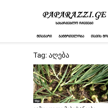
სასარგებლო
რჩევები
ᲛᲗᲐᲕᲐᲠᲘ
ᲯᲐᲜᲛᲠᲗᲔᲚᲝᲑᲐ
ᲗᲐᲕᲘᲡ Მ
Tag: აღება
სხვა