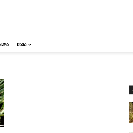
ᲝᲕᲚᲐ
ᲡᲮᲕᲐ