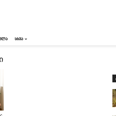
ᲝᲕᲚᲐ
ᲡᲮᲕᲐ
ი