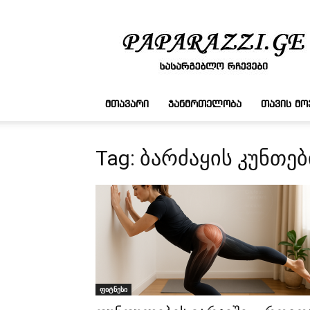
სასარგებლო
რჩევები
ᲛᲗᲐᲕᲐᲠᲘ
ᲯᲐᲜᲛᲠᲗᲔᲚᲝᲑᲐ
ᲗᲐᲕᲘᲡ Მ
Tag: ბარძაყის კუნთებ
ფიტნესი