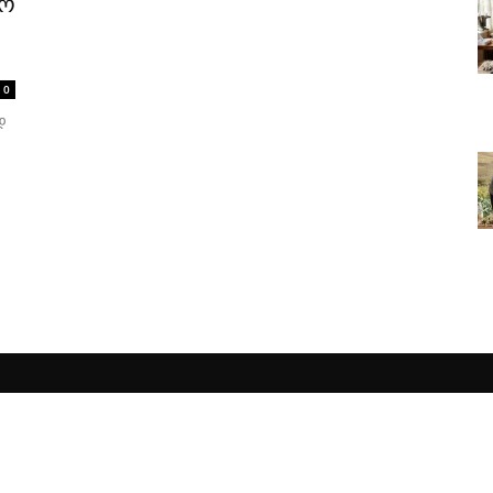
ორ
0
დ