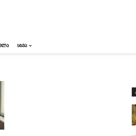
ᲝᲕᲚᲐ
ᲡᲮᲕᲐ