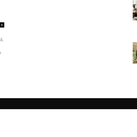
0
ნ.
ი