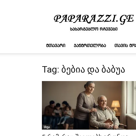
სასარგებლო
რჩევები
ᲛᲗᲐᲕᲐᲠᲘ
ᲯᲐᲜᲛᲠᲗᲔᲚᲝᲑᲐ
ᲗᲐᲕᲘᲡ Მ
Tag: ბებია და ბაბუა
სხვა