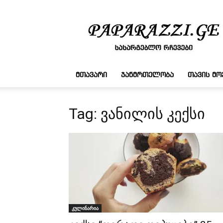
სასარგებლო
რჩევები
ᲛᲗᲐᲕᲐᲠᲘ
ᲯᲐᲜᲛᲠᲗᲔᲚᲝᲑᲐ
ᲗᲐᲕᲘᲡ Მ
Tag: ვანილის კექსი
კულინარია