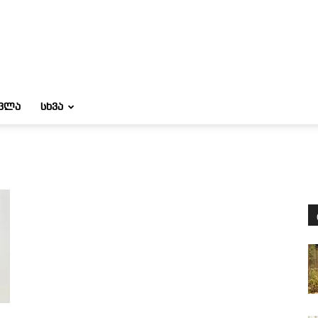
ᲝᲕᲚᲐ
ᲡᲮᲕᲐ