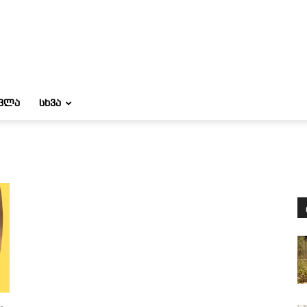
ᲝᲕᲚᲐ
ᲡᲮᲕᲐ