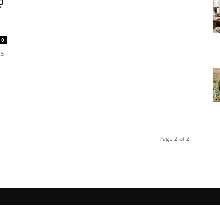
დ
0
.5
Page 2 of 2