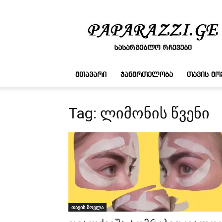
სასარგებლო
რჩევები
ᲛᲗᲐᲕᲐᲠᲘ
ᲯᲐᲜᲛᲠᲗᲔᲚᲝᲑᲐ
ᲗᲐᲕᲘᲡ Მ
Tag: ლიმონის წვენი
თავის მოვლა