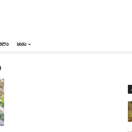
ᲝᲕᲚᲐ
ᲡᲮᲕᲐ
ი