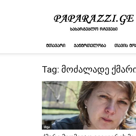
სასარგებლო
რჩევები
ᲛᲗᲐᲕᲐᲠᲘ
ᲯᲐᲜᲛᲠᲗᲔᲚᲝᲑᲐ
ᲗᲐᲕᲘᲡ Მ
Tag: მოძალადე ქმარ
სხვა