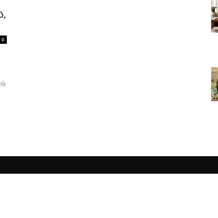
ა,
0
ის