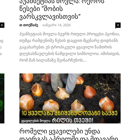
პუანსეტიას მოვლა: ოქროს
წესები “შობის
ვარსკვლავისთვის”
თ თოქმაძე
-
იანვარი 14, 2026
0
0
პუანსეტიას მოვლა ბევრს რთული პროცესი ჰგონია,
აც
თუმცა რამდენიმე წესის დაცვით მცენარე დიდხანს
ს
გაგახარებთ. ეს ტროპიკული ყვავილი ზამთრის
ა
დღესასწაულების ნამდვილი სიმბოლოა. იმისთვის,
რომ მან სილამაზე შეინარჩუნოს,...
ყვავილების მოვლა
რომელი ყვავილები უნდა
დაირგას აპრილში და მთავარი