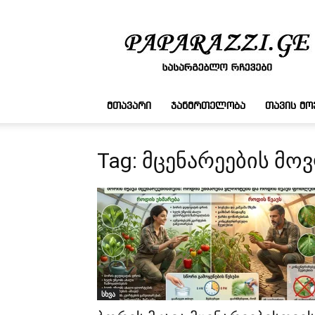
სასარგებლო
რჩევები
ᲛᲗᲐᲕᲐᲠᲘ
ᲯᲐᲜᲛᲠᲗᲔᲚᲝᲑᲐ
ᲗᲐᲕᲘᲡ Მ
Tag: მცენარეების მო
სხვა