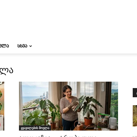
ᲝᲕᲚᲐ
ᲡᲮᲕᲐ
ვლა
ყვავილების მოვლა