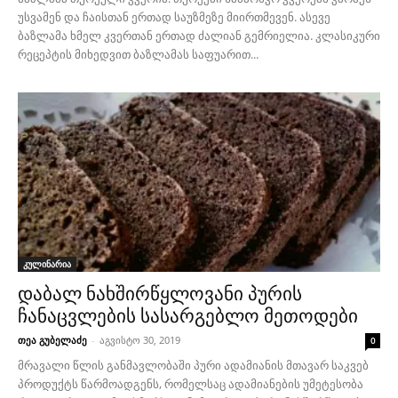
უსვამენ და ჩაისთან ერთად საუზმეზე მიირთმევენ. ასევე
ბაზლამა ხმელ კვერთან ერთად ძალიან გემრიელია. კლასიკური
რეცეპტის მიხედვით ბაზლამას საფუარით...
კულინარია
დაბალ ნახშირწყლოვანი პურის
ჩანაცვლების სასარგებლო მეთოდები
თეა გუბელაძე
-
აგვისტო 30, 2019
0
მრავალი წლის განმავლობაში პური ადამიანის მთავარ საკვებ
პროდუქტს წარმოადგენს, რომელსაც ადამიანების უმეტესობა