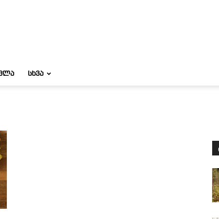
ᲝᲕᲚᲐ
ᲡᲮᲕᲐ