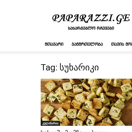
სასარგებლო
რჩევები
ᲛᲗᲐᲕᲐᲠᲘ
ᲯᲐᲜᲛᲠᲗᲔᲚᲝᲑᲐ
ᲗᲐᲕᲘᲡ Მ
Tag: სუხარიკი
კულინარია