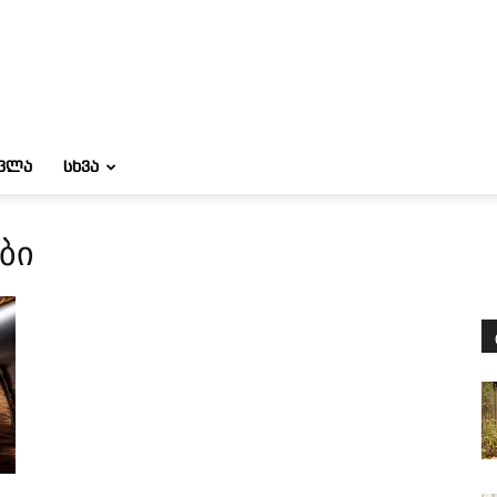
ᲝᲕᲚᲐ
ᲡᲮᲕᲐ
ბი