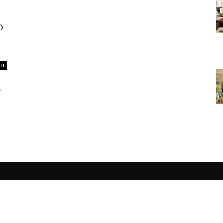
ი
0
ო