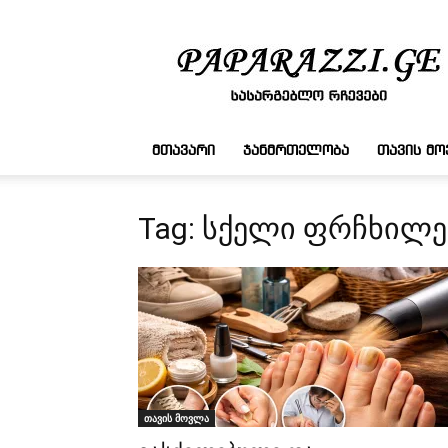
სასარგებლო
რჩევები
ᲛᲗᲐᲕᲐᲠᲘ
ᲯᲐᲜᲛᲠᲗᲔᲚᲝᲑᲐ
ᲗᲐᲕᲘᲡ Მ
Tag: სქელი ფრჩხილე
თავის მოვლა