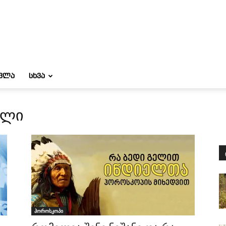
ᲝᲕᲚᲐ
ᲡᲮᲕᲐ
ელი
ჰოროსკოპი