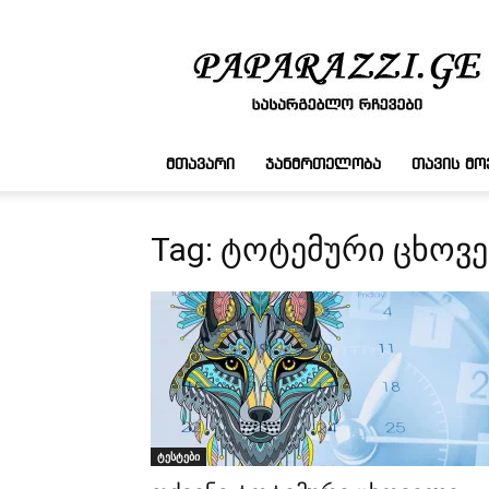
სასარგებლო
რჩევები
ᲛᲗᲐᲕᲐᲠᲘ
ᲯᲐᲜᲛᲠᲗᲔᲚᲝᲑᲐ
ᲗᲐᲕᲘᲡ Მ
Tag: ტოტემური ცხოვ
ტესტები