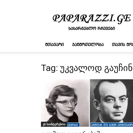
სასარგებლო
რჩევები
ᲛᲗᲐᲕᲐᲠᲘ
ᲯᲐᲜᲛᲠᲗᲔᲚᲝᲑᲐ
ᲗᲐᲕᲘᲡ Მ
Tag: უკვალოდ გაუჩი
ეს საინტერესოა