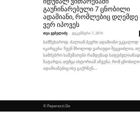
იდუმალ ვითარებაში
გაუჩინარებული 7 ცნობილი
ადამიანი, რომლებიც დღემდე
ვერ იპოვეს
თეა გუბელაძე
-
დეკემბერი 7, 2019
სამწუხაროდ, ძალიან ბევრი ადამიანი უკვალოდ
იკარგება. ჩვენ მხოლოდ ვარაუდი შეგვიძლია, თ
სამძებრო სამუშაოები რამდენად საფუძვლიანად
ჩატარდა, თუმცა ისტორიამ აჩვენა, რომ ცნობილი
ადამიანებიც ისე გაქრნენ,...
© Paparazzi.Ge