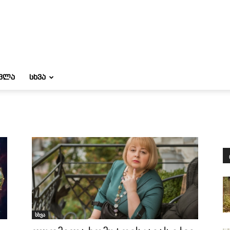
ᲝᲕᲚᲐ
ᲡᲮᲕᲐ
სხვა