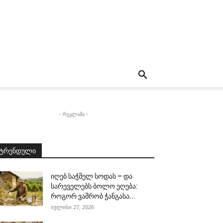
- რეკლამა -
ტრენდული
იღებ საჭმელ სოდას – და
სარეველებს ბოლო ეღება:
როგორ ვაშრობ ჭანგასა...
ივლისი 27, 2026