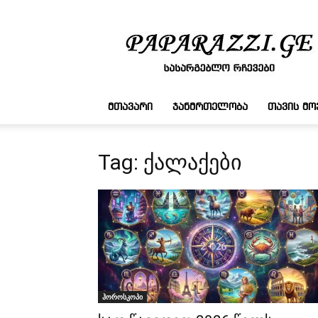
სასარგებლო
რჩევები
ᲛᲗᲐᲕᲐᲠᲘ
ᲯᲐᲜᲛᲠᲗᲔᲚᲝᲑᲐ
ᲗᲐᲕᲘᲡ Მ
Tag: ქალაქები
ჰოროსკოპი