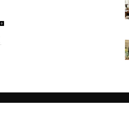
0
?
.