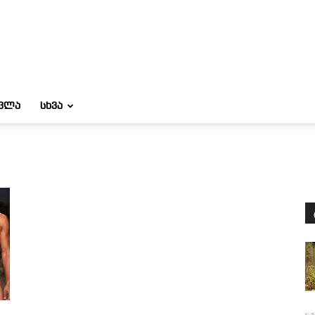
ᲝᲕᲚᲐ
ᲡᲮᲕᲐ