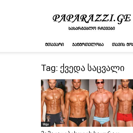
სასარგებლო
რჩევები
ᲛᲗᲐᲕᲐᲠᲘ
ᲯᲐᲜᲛᲠᲗᲔᲚᲝᲑᲐ
ᲗᲐᲕᲘᲡ Მ
Tag: ქვედა საცვალი
სხვა