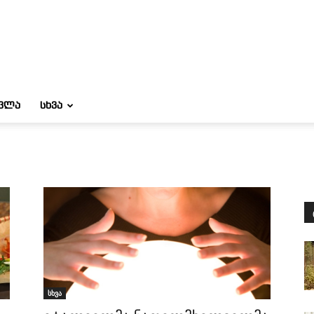
ᲝᲕᲚᲐ
ᲡᲮᲕᲐ
სხვა