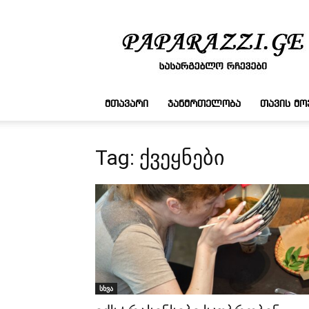
სასარგებლო
რჩევები
ᲛᲗᲐᲕᲐᲠᲘ
ᲯᲐᲜᲛᲠᲗᲔᲚᲝᲑᲐ
ᲗᲐᲕᲘᲡ Მ
Tag: ქვეყნები
სხვა