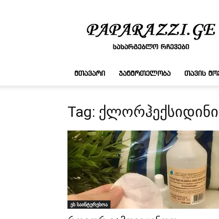
სასარგებლო
რჩევები
ᲛᲗᲐᲕᲐᲠᲘ
ᲯᲐᲜᲛᲠᲗᲔᲚᲝᲑᲐ
ᲗᲐᲕᲘᲡ Მ
Tag: ქლორჰექსიდინი
ეს საინტერესოა