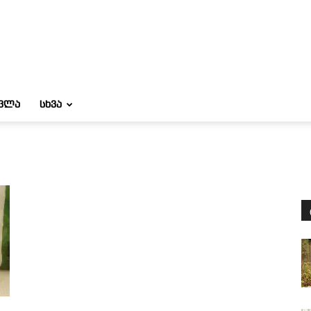
ᲝᲕᲚᲐ
ᲡᲮᲕᲐ