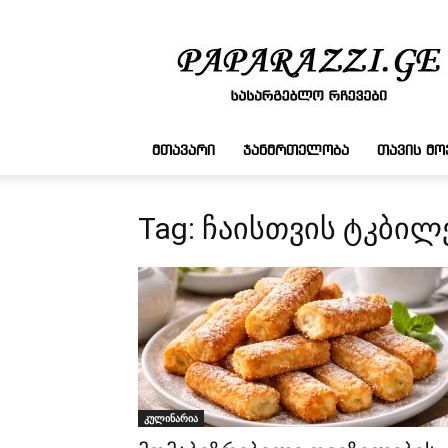
სასარგებლო
რჩევები
ᲛᲗᲐᲕᲐᲠᲘ
ᲯᲐᲜᲛᲠᲗᲔᲚᲝᲑᲐ
ᲗᲐᲕᲘᲡ Მ
Tag: ჩაისთვის ტკბი
კულინარია