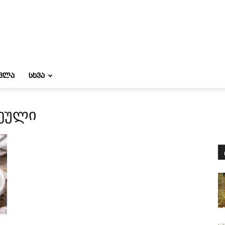
ᲝᲕᲚᲐ
ᲡᲮᲕᲐ
ლეული