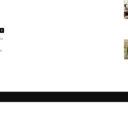
0
და
ი