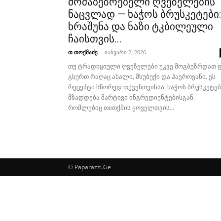
მომაბეზრებელი ღვეზელების
ნაცვლად — ხაჭოს ბრუსკეტები:
ხრაშუნა და ნაზი ტკბილეული
ჩაისთვის...
თ თოქმაძე
-
იანვარი 2, 2026
თუ ტრადიციული ღვეზელები უკვე მოგბეზრდათ 
გსურთ რაღაც ახალი, მსუბუქი და ჰაეროვანი, ეს
რეცეპტი სწორედ თქვენთვისაა. ხაჭოს ბრუსკეტებ
მზადდება მარტივი ინგრედიენტებისგან,
რომლებიც თითქმის ყოველთვის...
© Paparazzi.Ge