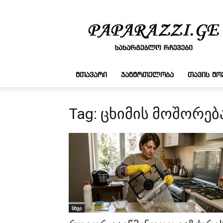
სასარგებლო
რჩევები
ᲛᲗᲐᲕᲐᲠᲘ
ᲯᲐᲜᲛᲠᲗᲔᲚᲝᲑᲐ
ᲗᲐᲕᲘᲡ Მ
Tag: ცხიმის მოშორებ
სხვა