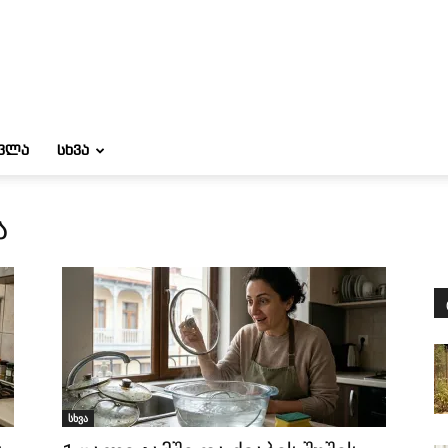
ᲝᲕᲚᲐ
ᲡᲮᲕᲐ
ა
სხვა