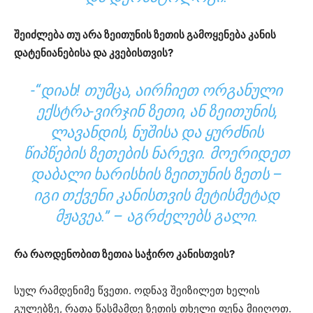
შეიძლება თუ არა ზეითუნის ზეთის გამოყენება კანის
დატენიანებისა და კვებისთვის?
-“ᲓᲘᲐᲮ! ᲗᲣᲛᲪᲐ, ᲐᲘᲠᲩᲘᲔᲗ ᲝᲠᲒᲐᲜᲣᲚᲘ
ᲔᲥᲡᲢᲠᲐ-ᲕᲘᲠᲯᲘᲜ ᲖᲔᲗᲘ, ᲐᲜ ᲖᲔᲘᲗᲣᲜᲘᲡ,
ᲚᲐᲕᲐᲜᲓᲘᲡ, ᲜᲣᲨᲘᲡᲐ ᲓᲐ ᲧᲣᲠᲫᲜᲘᲡ
ᲬᲘᲞᲬᲔᲑᲘᲡ ᲖᲔᲗᲔᲑᲘᲡ ᲜᲐᲠᲔᲕᲘ. ᲛᲝᲔᲠᲘᲓᲔᲗ
ᲓᲐᲑᲐᲚᲘ ᲮᲐᲠᲘᲡᲮᲘᲡ ᲖᲔᲘᲗᲣᲜᲘᲡ ᲖᲔᲗᲡ –
ᲘᲒᲘ ᲗᲥᲕᲔᲜᲘ ᲙᲐᲜᲘᲡᲗᲕᲘᲡ ᲛᲔᲢᲘᲡᲛᲔᲢᲐᲓ
ᲛᲟᲐᲕᲔᲐ.” – ᲐᲒᲠᲫᲔᲚᲔᲑᲡ ᲒᲐᲚᲘ.
რა რაოდენობით ზეთია საჭირო კანისთვის?
სულ რამდენიმე წვეთი. ოდნავ შეიზილეთ ხელის
გულებზე, რათა წასმამდე ზეთის თხელი ფენა მიიღოთ.