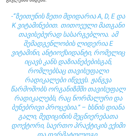
-“ᲖᲔᲘᲗᲣᲜᲘᲡ ᲖᲔᲗᲘ ᲛᲓᲘᲓᲐᲠᲘᲐ A, D, E ᲓᲐ
K ᲕᲘᲢᲐᲛᲘᲜᲔᲑᲘᲗ. ᲗᲘᲗᲝᲔᲣᲚᲘ ᲛᲐᲗᲒᲐᲜᲘ
ᲗᲐᲕᲘᲡᲔᲑᲣᲠᲐᲓ ᲡᲐᲡᲐᲠᲒᲔᲑᲚᲝᲐ. ᲐᲛ
ᲨᲔᲛᲐᲓᲒᲔᲜᲚᲝᲑᲘᲡ ᲚᲘᲓᲔᲠᲘᲐ E
ᲕᲘᲢᲐᲛᲘᲜᲘ, ᲐᲜᲢᲘᲝᲥᲡᲘᲓᲐᲜᲢᲘ, ᲠᲝᲛᲔᲚᲘᲪ
ᲘᲪᲐᲕᲡ ᲙᲐᲜᲡ ᲓᲐᲖᲘᲐᲜᲔᲑᲔᲑᲘᲡᲒᲐᲜ,
ᲠᲝᲛᲚᲔᲑᲡᲐᲪ ᲗᲐᲕᲘᲡᲣᲤᲐᲚᲘ
ᲠᲐᲓᲘᲙᲐᲚᲔᲑᲘ ᲘᲬᲕᲔᲕᲡ. ᲟᲐᲜᲒᲕᲐ
ᲬᲐᲠᲛᲝᲨᲝᲑᲡ ᲝᲠᲒᲐᲜᲘᲖᲛᲨᲘ ᲗᲐᲕᲘᲡᲣᲤᲐᲚ
ᲠᲐᲓᲘᲙᲐᲚᲔᲑᲡ, ᲠᲐᲪ ᲜᲝᲠᲛᲐᲚᲣᲠᲘ ᲓᲐ
ᲑᲣᲜᲔᲑᲠᲘᲕᲘ ᲞᲠᲝᲪᲔᲡᲘᲐ.” –
ᲮᲡᲜᲘᲡ ᲓᲘᲐᲜᲐ
ᲒᲐᲚᲘ
, ᲛᲔᲓᲘᲪᲘᲜᲘᲡ ᲛᲔᲪᲜᲘᲔᲠᲔᲑᲐᲗᲐ
ᲓᲝᲥᲢᲝᲠᲘ, ᲡᲐᲔᲠᲗᲝ ᲞᲠᲐᲥᲢᲘᲙᲘᲡ ᲔᲥᲘᲛᲘ
ᲓᲐ ᲓᲔᲠᲛᲐᲢᲝᲚᲝᲒᲘ.