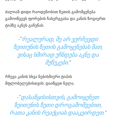
ძალიან დიდი რაოდენობით ზეთის გამომყენება
გამოიწვევს ფორების ჩახერგვასა და კანის ზოგიერთ
ტიპზე აკნეს გაჩენას.
-“ᲠᲔᲐᲚᲣᲠᲐᲓ, ᲛᲔ ᲐᲠ ᲕᲣᲠᲩᲔᲕᲓᲘ
ᲖᲔᲘᲗᲣᲜᲘᲡ ᲖᲔᲗᲘᲡ ᲒᲐᲛᲝᲧᲔᲜᲔᲑᲐᲡ ᲛᲐᲗ,
ᲕᲘᲡᲐᲪ ᲮᲨᲘᲠᲐᲓ ᲣᲩᲜᲓᲔᲑᲐ ᲐᲙᲜᲔ ᲓᲐ
ᲛᲣᲬᲣᲙᲔᲑᲘ.”
რჩევა კანის სხვა ნებისმიერი ტიპის
მფლობელებისთვის: დაიწყეთ ნელა.
-“ᲓᲐᲡᲐᲬᲧᲘᲡᲘᲡᲗᲕᲘᲡ, ᲒᲐᲛᲝᲘᲧᲔᲜᲔᲗ
ᲖᲔᲘᲗᲣᲜᲘᲡ ᲖᲔᲗᲘ ᲓᲠᲝᲒᲐᲛᲝᲨᲕᲔᲑᲘᲗ,
ᲠᲐᲗᲐ ᲙᲐᲜᲘᲡ ᲠᲔᲐᲥᲪᲘᲐᲡ ᲓᲐᲐᲙᲕᲘᲠᲓᲔᲗ.”