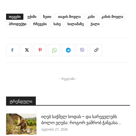
ᲗᲔᲒᲔᲑᲘ
ექიმი
ზეთი
თავის მოვლა
კანი
კანის მოვლა
პროდუქტი
რჩევები
სახე
სილამაზე
ქალი
- რეკლამა -
ტრენდული
იღებ საჭმელ სოდას – და სარეველებს
ბოლო ეღება: როგორ ვაშრობ ჭანგასა...
ივლისი 27, 2026