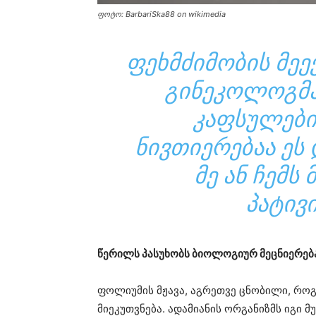
ფოტო: BarbariSka88 on wikimedia
ᲤᲔᲮᲛᲫᲘᲛᲝᲑᲘᲡ ᲛᲔᲔᲥ
ᲒᲘᲜᲔᲙᲝᲚᲝᲒᲛᲐ
ᲙᲐᲤᲡᲣᲚᲔᲑᲘ
ᲜᲘᲕᲗᲘᲔᲠᲔᲑᲐᲐ ᲔᲡ 
ᲛᲔ ᲐᲜ ᲩᲔᲛᲡ
ᲞᲐᲢᲘᲕᲘ
წერილს პასუხობს ბიოლოგიურ მეცნიერებ
ფოლიუმის მჟავა, აგრეთვე ცნობილი, როგო
მიეკუთვნება. ადამიანის ორგანიზმს იგი 