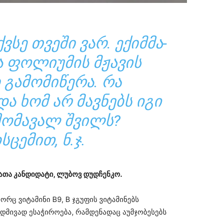
ᲕᲡᲔ ᲗᲕᲔᲨᲘ ᲕᲐᲠ. ᲔᲥᲘᲛᲛᲐ-
 ᲤᲝᲚᲘᲣᲛᲘᲡ ᲛᲟᲐᲕᲘᲡ
 ᲒᲐᲛᲝᲛᲘᲬᲔᲠᲐ. ᲠᲐ
ᲓᲐ ᲮᲝᲛ ᲐᲠ ᲛᲐᲕᲜᲔᲑᲡ ᲘᲒᲘ
 ᲛᲝᲛᲐᲕᲐᲚ ᲨᲕᲘᲚᲡ?
ᲡᲪᲔᲛᲘᲗ, Ნ.Ჯ.
ათა კანდიდატი, ლუბოვ დუდჩენკო.
რც ვიტამინი B9, B ჯგუფის ვიტამინებს
მუდმივად ესაჭიროება, რამდენადაც აუმჯობესებს