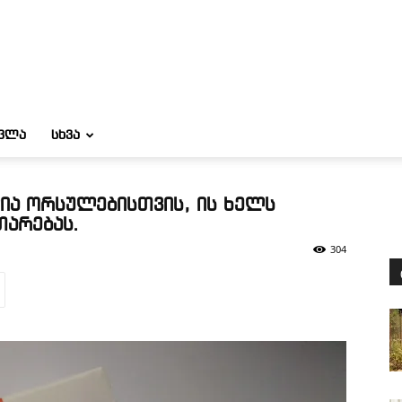
ᲝᲕᲚᲐ
ᲡᲮᲕᲐ
ია ორსულებისთვის, ის ხელს
თარებას.
304