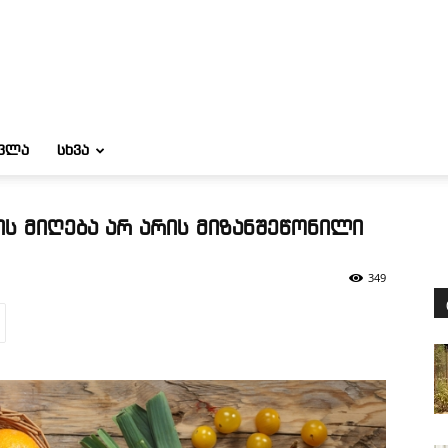
ᲝᲕᲚᲐ
ᲡᲮᲕᲐ
ს მიღება არ არის მიზანშეწონილი
349