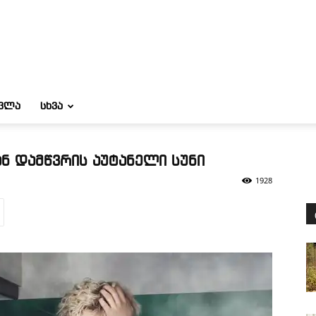
ᲝᲕᲚᲐ
ᲡᲮᲕᲐ
ნ დამწვრის აუტანელი სუნი
1928