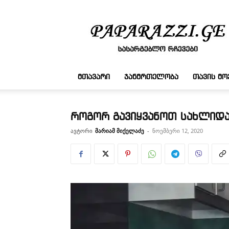
სასარგებლო
რჩევები
ᲛᲗᲐᲕᲐᲠᲘ
ᲯᲐᲜᲛᲠᲗᲔᲚᲝᲑᲐ
ᲗᲐᲕᲘᲡ Მ
როგორ გავიყვანოთ სახლიდა
ავტორი
მარიამ მიქელაძე
-
ნოემბერი 12, 2020