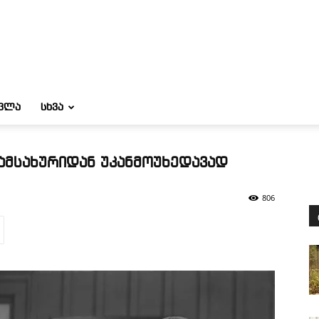
ᲝᲕᲚᲐ
ᲡᲮᲕᲐ
სამსახურიდან უკანმოუხედავად
806