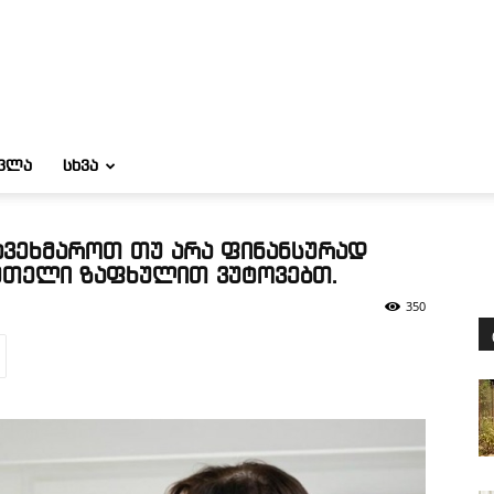
ᲝᲕᲚᲐ
ᲡᲮᲕᲐ
ავეხმაროთ თუ არა ფინანსურად
 მთელი ზაფხულით ვუტოვებთ.
350