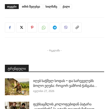
ᲗᲔᲒᲔᲑᲘ
თმის შეღებვა
სილმაზე
ქალი
- რეკლამა -
ტრენდული
იღებ საჭმელ სოდას – და სარეველებს
ბოლო ეღება: როგორ ვაშრობ ჭანგასა...
ივლისი 27, 2026
ფეხსაცმლის კოლოფებიდან პატარა