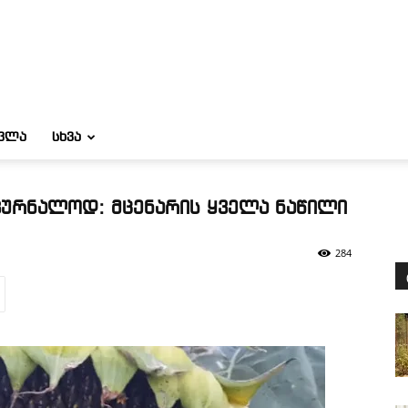
ᲝᲕᲚᲐ
ᲡᲮᲕᲐ
კურნალოდ: მცენარის ყველა ნაწილი
284