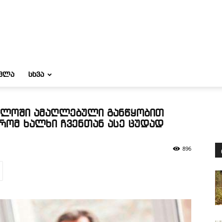
ᲝᲕᲚᲐ
ᲡᲮᲕᲐ
ბლოში ამაღლებული განწყობით
რომ ხალხი ჩვენთან ასე ცუდად
896