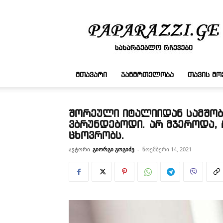
სასარგებლო
რჩევები
ᲛᲗᲐᲕᲐᲠᲘ
ᲯᲐᲜᲛᲠᲗᲔᲚᲝᲑᲐ
ᲗᲐᲕᲘᲡ Მ
შორეული იტალიიდან სამშო
ვბრუნდებოდი. არ მჯეროდა, 
ცხოვრობს.
ავტორი
გიორგი გოგიძე
-
ნოემბერი 14, 2021