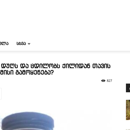
ᲝᲕᲚᲐ
ᲡᲮᲕᲐ
 დუღს და ცდილობს ქილიდან თავის
მისი გამოყენება?
827