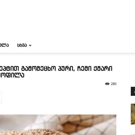
ᲝᲕᲚᲐ
ᲡᲮᲕᲐ
ეპტით გამომეცხო პური, ჩემი ქმარი
 ყოფილა
280