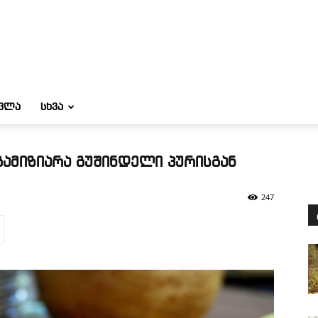
ᲝᲕᲚᲐ
ᲡᲮᲕᲐ
ამიზიარა გუშინდელი პურისგან
.
247