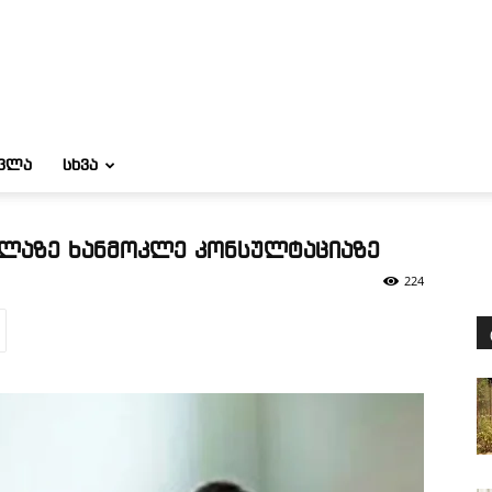
ᲝᲕᲚᲐ
ᲡᲮᲕᲐ
ელაზე ხანმოკლე კონსულტაციაზე
224