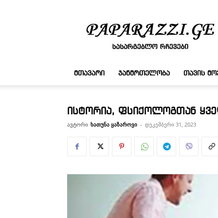
სასარგებლო
რჩევები
ᲛᲗᲐᲕᲐᲠᲘ
ᲯᲐᲜᲛᲠᲗᲔᲚᲝᲑᲐ
ᲗᲐᲕᲘᲡ Მ
ისტორია, ფსიქოლოგთან ყვ
ავტორი
ხათუნა ყაზაროვი
-
დეკემბერი 31, 2023