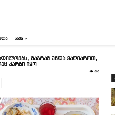
ᲝᲕᲚᲐ
ᲡᲮᲕᲐ
ადილოებს, მაგრამ უნდა ვაღიაროთ,
აც კარგი იყო
666