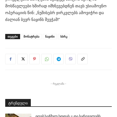
მოსწავლეები ხშირად იმხნევებდნენ თავს უსიამოვნო
ოპერაციის წინ: „ნუშისებრ ჯირკვლებს ამოვიჭრი და
ძალიან ბევრ ნაყინს შევჭამ!”
ᲗᲔᲒᲔᲑᲘ
მონატრება
ნაყინი
სსრკ
- რეკლამა -
ტრენდული
იღებ საჭმელ სოდას – და სარეველებს