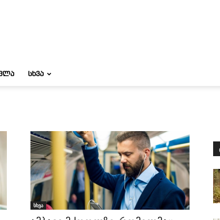
ᲝᲕᲚᲐ
ᲡᲮᲕᲐ
სხვა