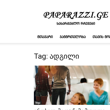
სასარგებლო
რჩევები
ᲛᲗᲐᲕᲐᲠᲘ
ᲯᲐᲜᲛᲠᲗᲔᲚᲝᲑᲐ
ᲗᲐᲕᲘᲡ Მ
Tag: ადგილი
სხვა