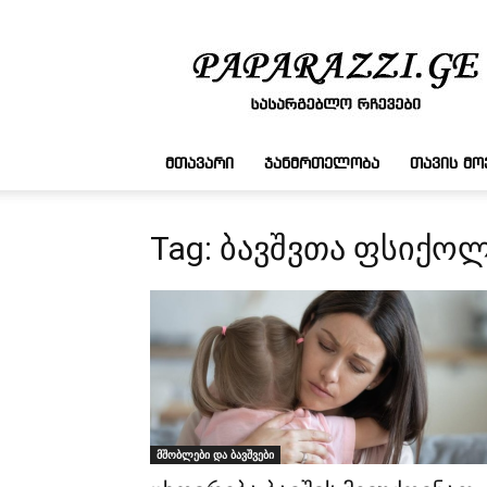
სასარგებლო
რჩევები
ᲛᲗᲐᲕᲐᲠᲘ
ᲯᲐᲜᲛᲠᲗᲔᲚᲝᲑᲐ
ᲗᲐᲕᲘᲡ Მ
Tag: ბავშვთა ფსიქო
მშობლები და ბავშვები