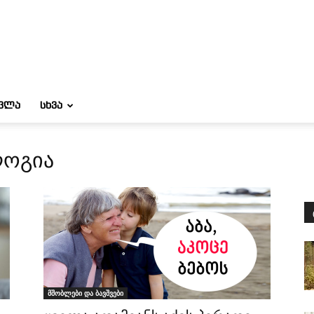
ᲝᲕᲚᲐ
ᲡᲮᲕᲐ
ლოგია
მშობლები და ბავშვები