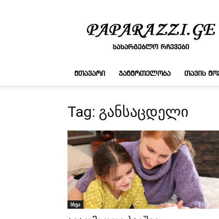
სასარგებლო
რჩევები
ᲛᲗᲐᲕᲐᲠᲘ
ᲯᲐᲜᲛᲠᲗᲔᲚᲝᲑᲐ
ᲗᲐᲕᲘᲡ Მ
Tag: განსაცდელი
სხვა