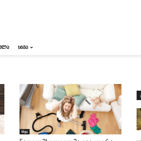
ᲝᲕᲚᲐ
ᲡᲮᲕᲐ
სხვა