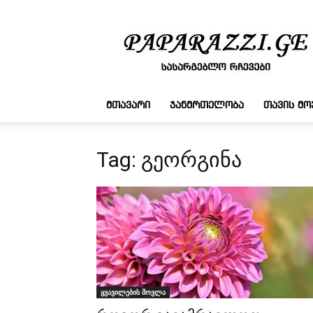
სასარგებლო
რჩევები
ᲛᲗᲐᲕᲐᲠᲘ
ᲯᲐᲜᲛᲠᲗᲔᲚᲝᲑᲐ
ᲗᲐᲕᲘᲡ Მ
Tag: გეორგინა
ყვავილების მოვლა