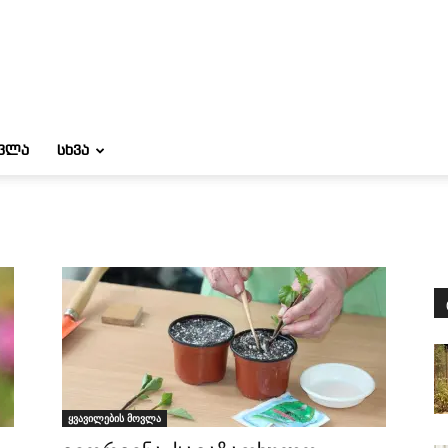
ᲝᲕᲚᲐ
ᲡᲮᲕᲐ
ყვავილების მოვლა