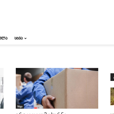
ᲝᲕᲚᲐ
ᲡᲮᲕᲐ
სხვა