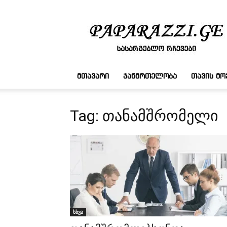
სასარგებლო
რჩევები
ᲛᲗᲐᲕᲐᲠᲘ
ᲯᲐᲜᲛᲠᲗᲔᲚᲝᲑᲐ
ᲗᲐᲕᲘᲡ Მ
Tag: თანამშრომელი
სხვა