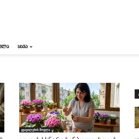
ᲝᲕᲚᲐ
ᲡᲮᲕᲐ
ყვავილების მოვლა