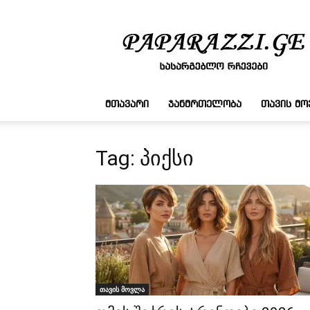
სასარგებლო
რჩევები
ᲛᲗᲐᲕᲐᲠᲘ
ᲯᲐᲜᲛᲠᲗᲔᲚᲝᲑᲐ
ᲗᲐᲕᲘᲡ Მ
Tag: პიქსი
თავის მოვლა