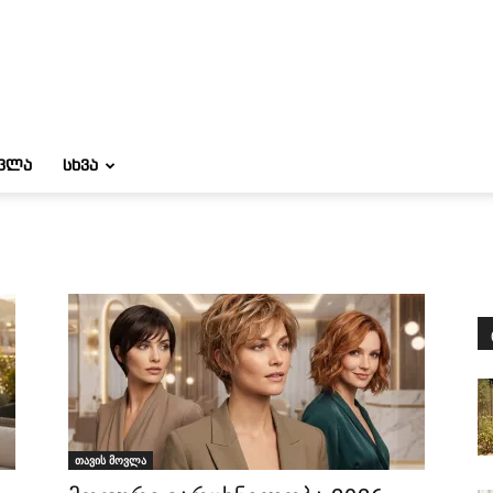
ᲝᲕᲚᲐ
ᲡᲮᲕᲐ
თავის მოვლა