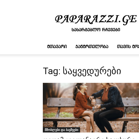
სასარგებლო
რჩევები
ᲛᲗᲐᲕᲐᲠᲘ
ᲯᲐᲜᲛᲠᲗᲔᲚᲝᲑᲐ
ᲗᲐᲕᲘᲡ Მ
Tag: საყვედურები
მშობლები და ბავშვები