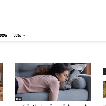
ᲝᲕᲚᲐ
ᲡᲮᲕᲐ
სხვა