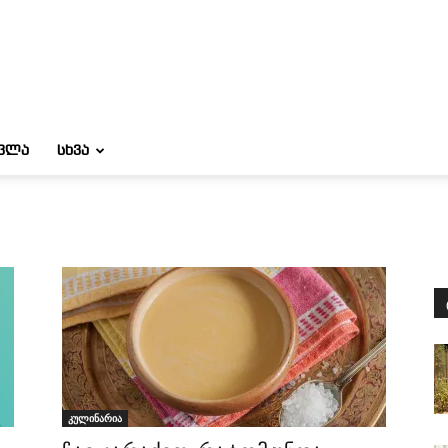
ᲝᲕᲚᲐ
ᲡᲮᲕᲐ
კულინარია