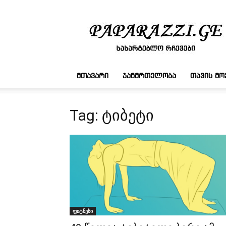
სასარგებლო
რჩევები
ᲛᲗᲐᲕᲐᲠᲘ
ᲯᲐᲜᲛᲠᲗᲔᲚᲝᲑᲐ
ᲗᲐᲕᲘᲡ Მ
Tag: ტიბეტი
ფიტნესი