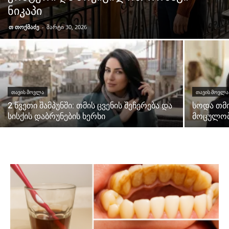
ნიკაპი
თ თოქმაძე
-
მარტი 30, 2026
ᲗᲐᲕᲘᲡ ᲛᲝᲕᲚᲐ
ᲗᲐᲕᲘᲡ ᲛᲝᲕᲚᲐ
2 წვეთი შამპუნში: თმის ცვენის შეჩერება და
სოდა თმი
სისქის დაბრუნების ხერხი
მოცულობ