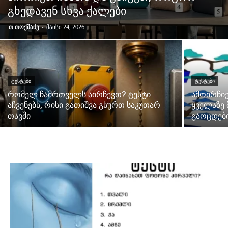
გხედავენ სხვა ქალები
თ თოქმაძე
-
მაისი 24, 2026
ᲢᲔᲡᲢᲔᲑᲘ
ᲢᲔᲡᲢᲔᲑᲘ
რომელ ჩამრთველს აირჩევთ? ტესტი
ამოირჩი
აჩვენებს, რისი გათიშვა გსურთ საკუთარ
ყველაზე 
თავში
გაოცდებ