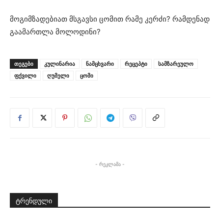
მოგიმზადებიათ მსგავსი ცომით რამე კერძი? რამდენად
გაამართლა მოლოდინი?
ᲗᲔᲒᲔᲑᲘ
კულინარია
ნამცხვარი
რეცეპტი
სამზარეულო
ფქვილი
ღუმელი
ცომი
- რეკლამა -
ტრენდული