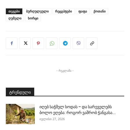
ᲗᲔᲒᲔᲑᲘ
ბურღულეული
რეცეპტები
ფაფა
ქოთანი
ღუმელი
ხორცი
- რეკლამა -
ტრენდული
იღებ საჭმელ სოდას – და სარეველებს
ბოლო ეღება: როგორ ვაშრობ ჭანგასა...
ივლისი 27, 2026