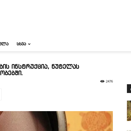
ᲝᲕᲚᲐ
ᲡᲮᲕᲐ
ის ინსტრუქცია, ნუტელას
ობებში.
2476