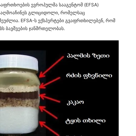
უსაფრთხოების ევროპულმა სააგენტომ (ЕFSА)
ი” აღმოაჩინეს გლიციდოლი, რომელსაც
შეუძლია. ЕFSА-ს ექსპერტები გვაფრთხილებენ, რომ
ებს ბავშვების ჯანმრთელობას.