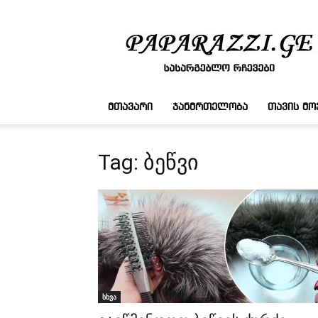
სასარგებლო
რჩევები
ᲛᲗᲐᲕᲐᲠᲘ
ᲯᲐᲜᲛᲠᲗᲔᲚᲝᲑᲐ
ᲗᲐᲕᲘᲡ Მ
Tag: ბეწვი
სხვა