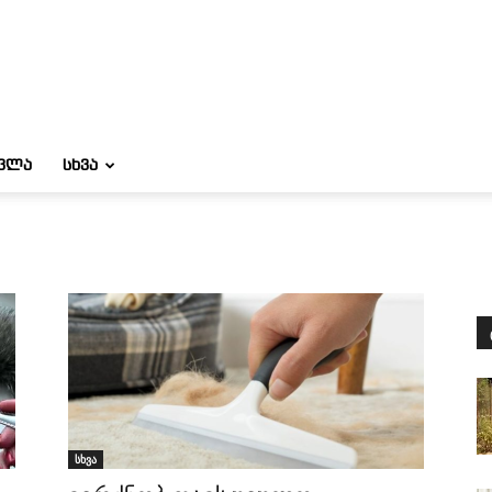
ᲝᲕᲚᲐ
ᲡᲮᲕᲐ
სხვა