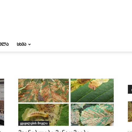
ᲝᲕᲚᲐ
ᲡᲮᲕᲐ
ყვავილების მოვლა