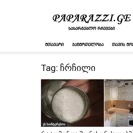
სასარგებლო
რჩევები
ᲛᲗᲐᲕᲐᲠᲘ
ᲯᲐᲜᲛᲠᲗᲔᲚᲝᲑᲐ
ᲗᲐᲕᲘᲡ Მ
Tag: ჩრჩილი
ეს საინტერესოა