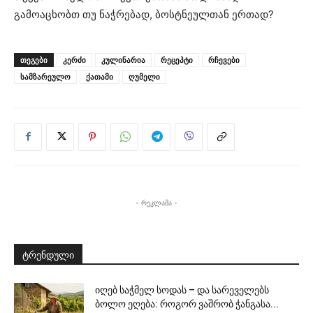
გამოაცხობთ თუ ნაჭრებად, ბოსტნეულთან ერთად?
ᲗᲔᲒᲔᲑᲘ
კერძი
კულინარია
რეცეპტი
რჩევები
სამზარეულო
ქათამი
ღუმელი
- რეკლამა -
ტრენდული
იღებ საჭმელ სოდას – და სარეველებს
ბოლო ეღება: როგორ ვაშრობ ჭანგასა...